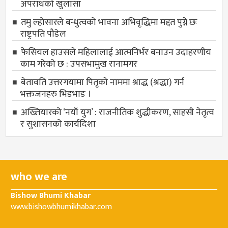
अपराधको खुलासा
तमु ल्होसारले बन्धुत्वको भावना अभिवृद्धिमा मद्दत पुग्ने छः
राष्ट्रपति पौडेल
फेसियल हाउसले महिलालाई आत्मनिर्भर बनाउन उदाहरणीय
काम गरेको छ : उपसभामुख रानामगर
बेतावति उत्तरगयामा पितृकाे नाममा श्राद्ध (श्रद्धा) गर्न
भक्तजनहरु भिडभाड ।
अख्तियारको ‘नयाँ युग’ : राजनीतिक शुद्धीकरण, साहसी नेतृत्व
र सुशासनको कार्यदिशा
who we are
Bishow Bhumi Khabar
www.bishowbhumikhabar.com