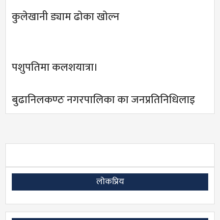
कुलेखानी ड्याम ढाेका खाेल्न
पशुपतिमा कलशयात्रा।
बुढानिलकण्ठ नगरपालिका का जनप्रतिनिधिलाइ
लोकप्रिय