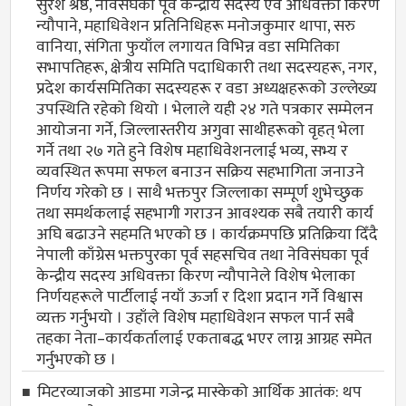
सुरेश श्रेष्ठ, नेविसंघका पूर्व केन्द्रीय सदस्य एवं अधिवक्ता किरण
न्यौपाने, महाधिवेशन प्रतिनिधिहरू मनोजकुमार थापा, सरु
वानिया, संगिता फुयाँल लगायत विभिन्न वडा समितिका
सभापतिहरू, क्षेत्रीय समिति पदाधिकारी तथा सदस्यहरू, नगर,
प्रदेश कार्यसमितिका सदस्यहरू र वडा अध्यक्षहरूको उल्लेख्य
उपस्थिति रहेको थियो । भेलाले यही २४ गते पत्रकार सम्मेलन
आयोजना गर्ने, जिल्लास्तरीय अगुवा साथीहरूको वृहत् भेला
गर्ने तथा २७ गते हुने विशेष महाधिवेशनलाई भव्य, सभ्य र
व्यवस्थित रूपमा सफल बनाउन सक्रिय सहभागिता जनाउने
निर्णय गरेको छ । साथै भक्तपुर जिल्लाका सम्पूर्ण शुभेच्छुक
तथा समर्थकलाई सहभागी गराउन आवश्यक सबै तयारी कार्य
अघि बढाउने सहमति भएको छ । कार्यक्रमपछि प्रतिक्रिया दिँदै
नेपाली काँग्रेस भक्तपुरका पूर्व सहसचिव तथा नेविसंघका पूर्व
केन्द्रीय सदस्य अधिवक्ता किरण न्यौपानेले विशेष भेलाका
निर्णयहरूले पार्टीलाई नयाँ ऊर्जा र दिशा प्रदान गर्ने विश्वास
व्यक्त गर्नुभयो । उहाँले विशेष महाधिवेशन सफल पार्न सबै
तहका नेता–कार्यकर्तालाई एकताबद्ध भएर लाग्न आग्रह समेत
गर्नुभएको छ ।
मिटरव्याजको आडमा गजेन्द्र मास्केको आर्थिक आतंक: थप