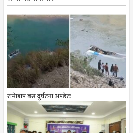
रामेछाप बस दुर्घटना अपडेटः