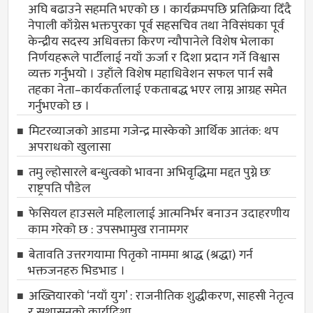
अघि बढाउने सहमति भएको छ । कार्यक्रमपछि प्रतिक्रिया दिँदै
नेपाली काँग्रेस भक्तपुरका पूर्व सहसचिव तथा नेविसंघका पूर्व
केन्द्रीय सदस्य अधिवक्ता किरण न्यौपानेले विशेष भेलाका
निर्णयहरूले पार्टीलाई नयाँ ऊर्जा र दिशा प्रदान गर्ने विश्वास
व्यक्त गर्नुभयो । उहाँले विशेष महाधिवेशन सफल पार्न सबै
तहका नेता–कार्यकर्तालाई एकताबद्ध भएर लाग्न आग्रह समेत
गर्नुभएको छ ।
मिटरव्याजको आडमा गजेन्द्र मास्केको आर्थिक आतंक: थप
अपराधको खुलासा
तमु ल्होसारले बन्धुत्वको भावना अभिवृद्धिमा मद्दत पुग्ने छः
राष्ट्रपति पौडेल
फेसियल हाउसले महिलालाई आत्मनिर्भर बनाउन उदाहरणीय
काम गरेको छ : उपसभामुख रानामगर
बेतावति उत्तरगयामा पितृकाे नाममा श्राद्ध (श्रद्धा) गर्न
भक्तजनहरु भिडभाड ।
अख्तियारको ‘नयाँ युग’ : राजनीतिक शुद्धीकरण, साहसी नेतृत्व
र सुशासनको कार्यदिशा