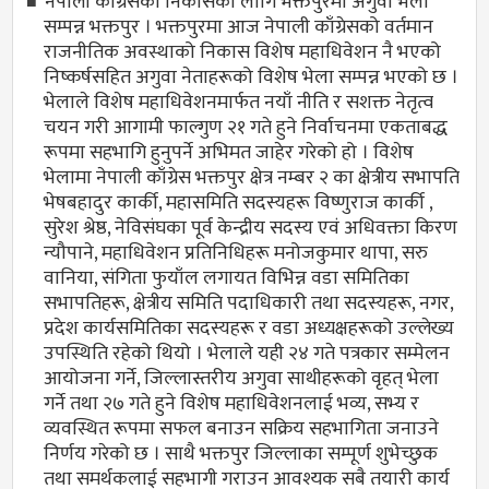
नेपाली काँग्रेसको निकासका लागि भक्तपुरमा अगुवा भेला
सम्पन्न भक्तपुर । भक्तपुरमा आज नेपाली काँग्रेसको वर्तमान
राजनीतिक अवस्थाको निकास विशेष महाधिवेशन नै भएको
निष्कर्षसहित अगुवा नेताहरूको विशेष भेला सम्पन्न भएको छ ।
भेलाले विशेष महाधिवेशनमार्फत नयाँ नीति र सशक्त नेतृत्व
चयन गरी आगामी फाल्गुण २१ गते हुने निर्वाचनमा एकताबद्ध
रूपमा सहभागि हुनुपर्ने अभिमत जाहेर गरेको हो । विशेष
भेलामा नेपाली काँग्रेस भक्तपुर क्षेत्र नम्बर २ का क्षेत्रीय सभापति
भेषबहादुर कार्की, महासमिति सदस्यहरू विष्णुराज कार्की ,
सुरेश श्रेष्ठ, नेविसंघका पूर्व केन्द्रीय सदस्य एवं अधिवक्ता किरण
न्यौपाने, महाधिवेशन प्रतिनिधिहरू मनोजकुमार थापा, सरु
वानिया, संगिता फुयाँल लगायत विभिन्न वडा समितिका
सभापतिहरू, क्षेत्रीय समिति पदाधिकारी तथा सदस्यहरू, नगर,
प्रदेश कार्यसमितिका सदस्यहरू र वडा अध्यक्षहरूको उल्लेख्य
उपस्थिति रहेको थियो । भेलाले यही २४ गते पत्रकार सम्मेलन
आयोजना गर्ने, जिल्लास्तरीय अगुवा साथीहरूको वृहत् भेला
गर्ने तथा २७ गते हुने विशेष महाधिवेशनलाई भव्य, सभ्य र
व्यवस्थित रूपमा सफल बनाउन सक्रिय सहभागिता जनाउने
निर्णय गरेको छ । साथै भक्तपुर जिल्लाका सम्पूर्ण शुभेच्छुक
तथा समर्थकलाई सहभागी गराउन आवश्यक सबै तयारी कार्य