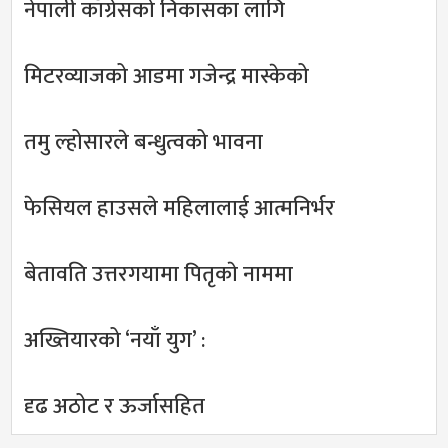
नेपाली काँग्रेसको निकासका लागि
मिटरव्याजको आडमा गजेन्द्र मास्केको
तमु ल्होसारले बन्धुत्वको भावना
फेसियल हाउसले महिलालाई आत्मनिर्भर
बेतावति उत्तरगयामा पितृकाे नाममा
अख्तियारको ‘नयाँ युग’ :
दृढ अठोट र ऊर्जासहित