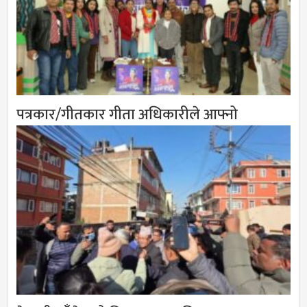
पत्रकार/गीतकार गीता अधिकारीले आफ्नो