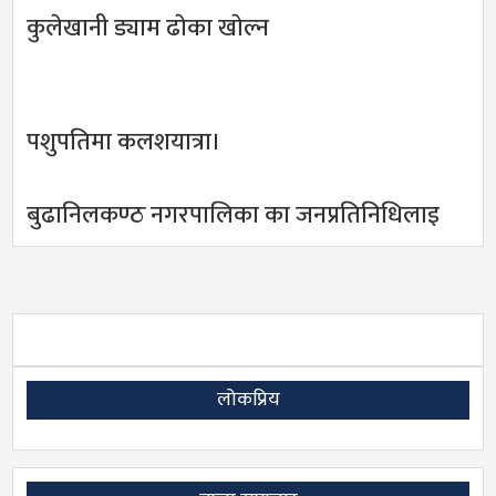
कुलेखानी ड्याम ढाेका खाेल्न
पशुपतिमा कलशयात्रा।
बुढानिलकण्ठ नगरपालिका का जनप्रतिनिधिलाइ
लोकप्रिय