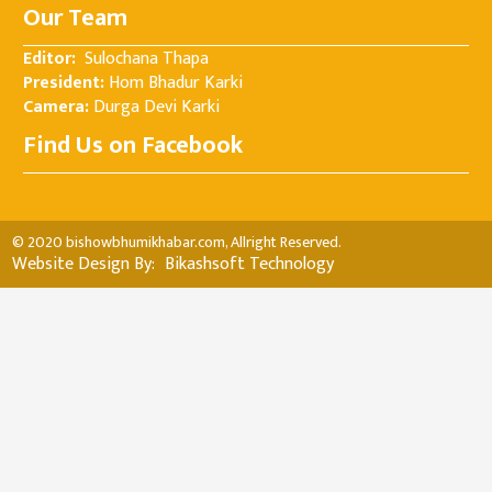
Our Team
Editor:
Sulochana Thapa
President:
Hom Bhadur Karki
Camera:
Durga Devi Karki
Find Us on Facebook
© 2020 bishowbhumikhabar.com, Allright Reserved.
Website Design By:
Bikashsoft Technology