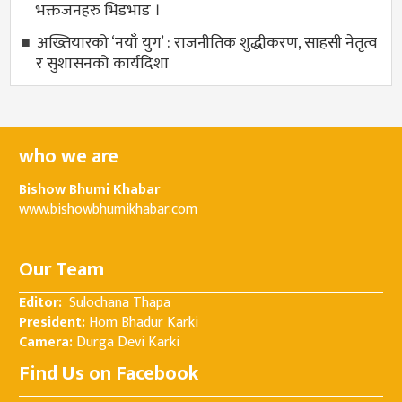
भक्तजनहरु भिडभाड ।
अख्तियारको ‘नयाँ युग’ : राजनीतिक शुद्धीकरण, साहसी नेतृत्व
र सुशासनको कार्यदिशा
who we are
Bishow Bhumi Khabar
www.bishowbhumikhabar.com
Our Team
Editor:
Sulochana Thapa
President:
Hom Bhadur Karki
Camera:
Durga Devi Karki
Find Us on Facebook