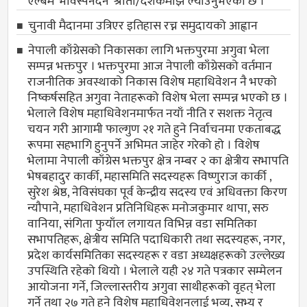
एल्बम ‘भावस्पनदन’ श्रोता/दर्शकमाझ ल्याउनुभएको छ ।
चुनावी मैदानमा उत्रिएर इतिहास रच्न समुदायको आह्वान
नेपाली काँग्रेसको निकासका लागि भक्तपुरमा अगुवा भेला
सम्पन्न भक्तपुर । भक्तपुरमा आज नेपाली काँग्रेसको वर्तमान
राजनीतिक अवस्थाको निकास विशेष महाधिवेशन नै भएको
निष्कर्षसहित अगुवा नेताहरूको विशेष भेला सम्पन्न भएको छ ।
भेलाले विशेष महाधिवेशनमार्फत नयाँ नीति र सशक्त नेतृत्व
चयन गरी आगामी फाल्गुण २१ गते हुने निर्वाचनमा एकताबद्ध
रूपमा सहभागि हुनुपर्ने अभिमत जाहेर गरेको हो । विशेष
भेलामा नेपाली काँग्रेस भक्तपुर क्षेत्र नम्बर २ का क्षेत्रीय सभापति
भेषबहादुर कार्की, महासमिति सदस्यहरू विष्णुराज कार्की ,
सुरेश श्रेष्ठ, नेविसंघका पूर्व केन्द्रीय सदस्य एवं अधिवक्ता किरण
न्यौपाने, महाधिवेशन प्रतिनिधिहरू मनोजकुमार थापा, सरु
वानिया, संगिता फुयाँल लगायत विभिन्न वडा समितिका
सभापतिहरू, क्षेत्रीय समिति पदाधिकारी तथा सदस्यहरू, नगर,
प्रदेश कार्यसमितिका सदस्यहरू र वडा अध्यक्षहरूको उल्लेख्य
उपस्थिति रहेको थियो । भेलाले यही २४ गते पत्रकार सम्मेलन
आयोजना गर्ने, जिल्लास्तरीय अगुवा साथीहरूको वृहत् भेला
गर्ने तथा २७ गते हुने विशेष महाधिवेशनलाई भव्य, सभ्य र