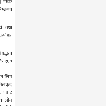
व नम्बर
ेम्बरमा
डी तथा
्णेश्वर
िबद्धता
्ति ९६०
भाग लिन
 खेलकुद
कायबाट
घकालीन