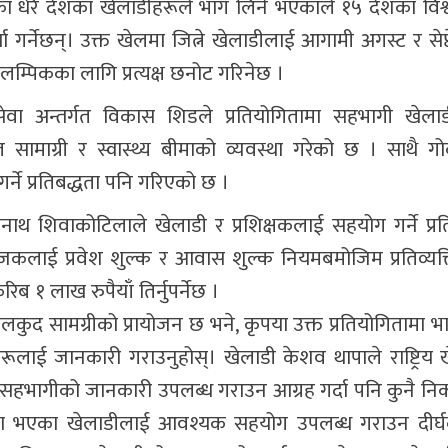
्वका धेरै देशका खेलाडीहरूले भाग लिने भएकाले १५ देशका विश्
्धा गर्नेछन्। उक्त खेलमा जित्ने खेलाडीलाई आगामी अगस्ट र सेप्ट
म्पिकका लागि प्रत्यक्ष छनोट गरिनेछ ।
ेवा अन्तर्गत विकास शिडले प्रतियोगितामा सहभागी खेला
माग्री र स्वास्थ्य बीमाको व्यवस्था गरेको छ । साथै गोकर
े प्रतिबद्धता पनि गरिएको छ ।
नाथ शिवाकोटिलाले खेलाडी र प्रशिक्षकलाई सहयोग गर्ने प्रत
ोजकलाई प्रवेश शुल्क र आवास शुल्क नियमबमोजिम प्रतिव्यक
िब १ लाख रुपैयाँ तिर्नुपर्नेछ ।
ुद सामग्रीको प्रायोजन छ भने, कृपया उक्त प्रतियोगितामा 
रूलाई जानकारी गराउनुहोस्। खेलाडी केशव थापाले राष्ट्रिय
सहभागीको जानकारी उपलब्ध गराउन आग्रह गर्दा पनि कुनै नि
गता भएका खेलाडीलाई आवश्यक सहयोग उपलब्ध गराउन दीर्