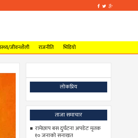
वास्थ्य/जीवनशैली
राजनीति
भिडियो
लोकप्रिय
ताजा समाचार
रामेछाप बस दुर्घटना अपडेटः मृतक
१० जनाको सनाखत