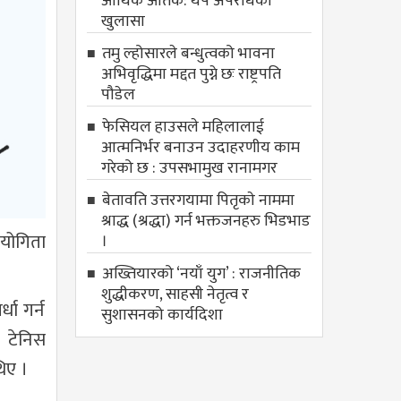
आर्थिक आतंक: थप अपराधको
खुलासा
तमु ल्होसारले बन्धुत्वको भावना
अभिवृद्धिमा मद्दत पुग्ने छः राष्ट्रपति
पौडेल
फेसियल हाउसले महिलालाई
आत्मनिर्भर बनाउन उदाहरणीय काम
गरेको छ : उपसभामुख रानामगर
बेतावति उत्तरगयामा पितृकाे नाममा
श्राद्ध (श्रद्धा) गर्न भक्तजनहरु भिडभाड
ियोगिता
।
अख्तियारको ‘नयाँ युग’ : राजनीतिक
शुद्धीकरण, साहसी नेतृत्व र
धा गर्न
सुशासनको कार्यदिशा
ल टेनिस
थिए ।