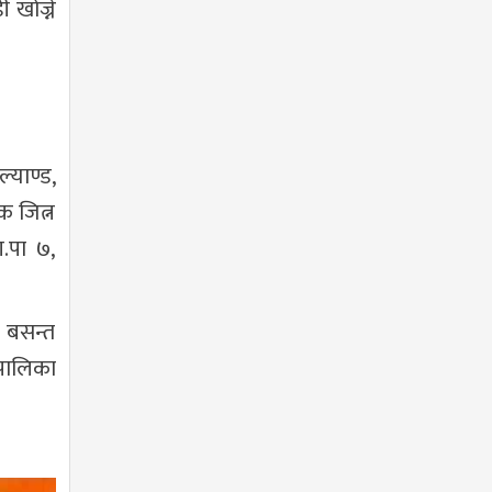
 खोज्ने
याण्ड,
क जित्न
.पा ७,
क बसन्त
गरपालिका