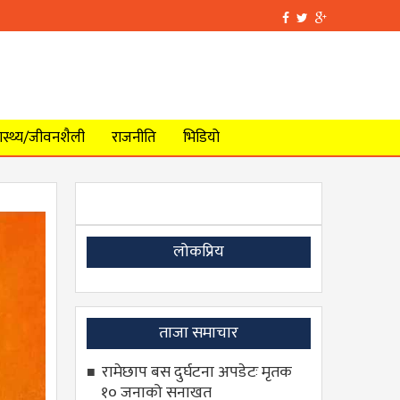
वास्थ्य/जीवनशैली
राजनीति
भिडियो
लोकप्रिय
ताजा समाचार
रामेछाप बस दुर्घटना अपडेटः मृतक
१० जनाको सनाखत