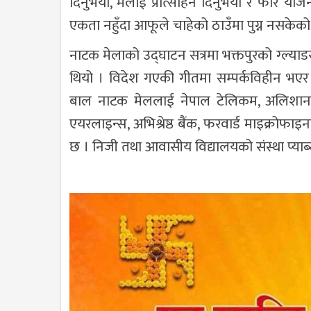
दिनुभयो, मलाई प्रोत्साहन दिनुभयो र फेरि योज
एकता नहुँदा आफूले चाहेको ठाउँमा पुग्न नसकेक
नाटक मेलाको उद्घाटन सत्रमा भक्तपुरको ग्ल्याडस्
थियो । विदेश गएकी गीतमा सम्पर्कविहीन भएर 
बाल नाटक मेललाई नेपाल टेलिकम, अलिशान फर्
एयरलाइन्स, अभिश्रेष्ठ बैंक, फरवार्ड माइक्रोफा
छ । निजी तथा आवासीय विद्यालयको संस्था प्याब्