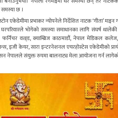
ना बनाउनुभयो।’ नेपाली रंगमञ्चमा धेरै समस्या छन् तर नाटकक
ो समस्या छ ।
टोन एकेडेमीमा प्रभाकर न्योपनेले निर्देशित नाटक ‘गीता’ मञ्चन
घरपरिवारले भोगेको समस्या समाधानका लागि संघर्ष थालेकी 
निचर वल्र्ड, क्याम्ब्रिज काठमाडौं, नेपाल मेडिकल कलेज,
इनान्स, इजी केयर, सारा इन्टरनेशनल एयरहोस्टेस एकेडेमीको प्र
सन नेपालले संयुक्त रुपमा बालनाट्य मेला आयोजना गर्न लागेक