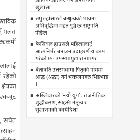
आर्थिक आतंक: थप अपराधको
खुलासा
तमु ल्होसारले बन्धुत्वको भावना
ास्तविक
अभिवृद्धिमा मद्दत पुग्ने छः राष्ट्रपति
्नु गलत
पौडेल
्यकर्मी
फेसियल हाउसले महिलालाई
आत्मनिर्भर बनाउन उदाहरणीय काम
गरेको छ : उपसभामुख रानामगर
ेलालाई
बेतावति उत्तरगयामा पितृकाे नाममा
ण रहेको
श्राद्ध (श्रद्धा) गर्न भक्तजनहरु भिडभाड
।
षेत्रका
अख्तियारको ‘नयाँ युग’ : राजनीतिक
ी एकजुट
शुद्धीकरण, साहसी नेतृत्व र
सुशासनको कार्यदिशा
क, सचेत
ोत्साहन