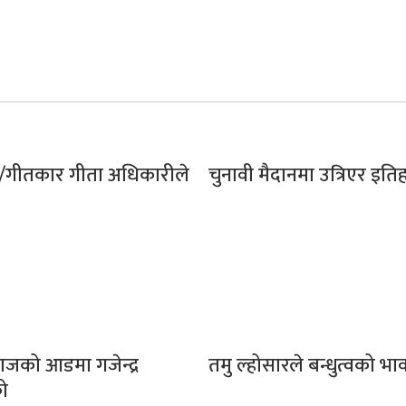
र/गीतकार गीता अधिकारीले
चुनावी मैदानमा उत्रिएर इति
याजको आडमा गजेन्द्र
तमु ल्होसारले बन्धुत्वको भा
को