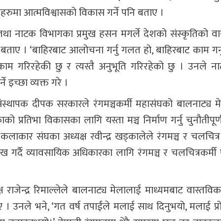
ीहरुमा आत्मविश्वासको विकास गर्ने पनि बताए ।
रज्ञा तथा नाटक विभागका प्रमुख हसन मगर्ले देशको संस्कृतिको व
ो बताए । ‘बाहिरबाट आलोचना गर्नु गलत हो, बाहिरबाट काम गर
काम गरिरहेकी छु र त्यस्तै अनुभूति गरिरहेको छु । उनले नाट
 इच्छा व्यक्त गरे ।
्थापक दीपक सरकारले रंगमञ्चकर्मी महासंघको बालनाट्य म
ो प्रतिभा विकासका लागि यस्ता मञ्च निर्माण गर्नु चुनौतीपूर्
लाकार संघका अध्यक्ष रवीन्द्र खड्कालेले रंगमञ्च र चलचित्र क्
ेख गर्दै व्यावसायिक अधिकारका लागि रंगमञ्च र चलचित्रकर्म
्ष राजेन्द्र रिमाल्लेले बालनाट्य मेलालाई माध्यमबाट वास्तवि
। उनले भने, ‘गत वर्ष तपाईंले मलाई साथ दिनुभयो, मलाई प्र