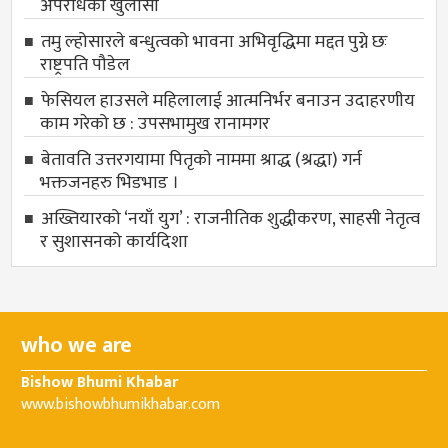
अपराधको खुलासा
तमु ल्होसारले बन्धुत्वको भावना अभिवृद्धिमा मद्दत पुग्ने छः
राष्ट्रपति पौडेल
फेसियल हाउसले महिलालाई आत्मनिर्भर बनाउन उदाहरणीय
काम गरेको छ : उपसभामुख रानामगर
बेतावति उत्तरगयामा पितृकाे नाममा श्राद्ध (श्रद्धा) गर्न
भक्तजनहरु भिडभाड ।
अख्तियारको ‘नयाँ युग’ : राजनीतिक शुद्धीकरण, साहसी नेतृत्व
र सुशासनको कार्यदिशा
who we are
Bishow Bhumi Khabar
www.bishowbhumikhabar.com