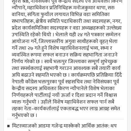
सुरेश श्रेष्ठ, नेविसंघका पूर्व केन्द्रीय सदस्य एवं अधिवक्ता किरण
न्यौपाने, महाधिवेशन प्रतिनिधिहरू मनोजकुमार थापा, सरु
वानिया, संगिता फुयाँल लगायत विभिन्न वडा समितिका
सभापतिहरू, क्षेत्रीय समिति पदाधिकारी तथा सदस्यहरू, नगर,
प्रदेश कार्यसमितिका सदस्यहरू र वडा अध्यक्षहरूको उल्लेख्य
उपस्थिति रहेको थियो । भेलाले यही २४ गते पत्रकार सम्मेलन
आयोजना गर्ने, जिल्लास्तरीय अगुवा साथीहरूको वृहत् भेला
गर्ने तथा २७ गते हुने विशेष महाधिवेशनलाई भव्य, सभ्य र
व्यवस्थित रूपमा सफल बनाउन सक्रिय सहभागिता जनाउने
निर्णय गरेको छ । साथै भक्तपुर जिल्लाका सम्पूर्ण शुभेच्छुक
तथा समर्थकलाई सहभागी गराउन आवश्यक सबै तयारी कार्य
अघि बढाउने सहमति भएको छ । कार्यक्रमपछि प्रतिक्रिया दिँदै
नेपाली काँग्रेस भक्तपुरका पूर्व सहसचिव तथा नेविसंघका पूर्व
केन्द्रीय सदस्य अधिवक्ता किरण न्यौपानेले विशेष भेलाका
निर्णयहरूले पार्टीलाई नयाँ ऊर्जा र दिशा प्रदान गर्ने विश्वास
व्यक्त गर्नुभयो । उहाँले विशेष महाधिवेशन सफल पार्न सबै
तहका नेता–कार्यकर्तालाई एकताबद्ध भएर लाग्न आग्रह समेत
गर्नुभएको छ ।
मिटरव्याजको आडमा गजेन्द्र मास्केको आर्थिक आतंक: थप