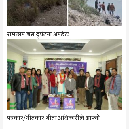
रामेछाप बस दुर्घटना अपडेटः
पत्रकार/गीतकार गीता अधिकारीले आफ्नो