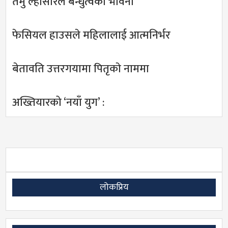
तमु ल्होसारले बन्धुत्वको भावना
फेसियल हाउसले महिलालाई आत्मनिर्भर
बेतावति उत्तरगयामा पितृकाे नाममा
अख्तियारको ‘नयाँ युग’ :
लोकप्रिय