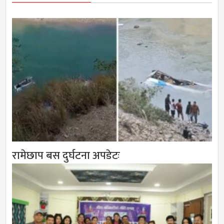
रामेछाप बस दुर्घटना अपडेटः