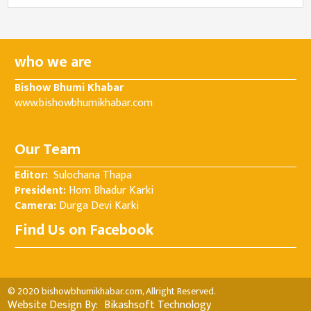
who we are
Bishow Bhumi Khabar
www.bishowbhumikhabar.com
Our Team
Editor:
Sulochana Thapa
President:
Hom Bhadur Karki
Camera:
Durga Devi Karki
Find Us on Facebook
© 2020 bishowbhumikhabar.com, Allright Reserved.
Website Design By:
Bikashsoft Technology