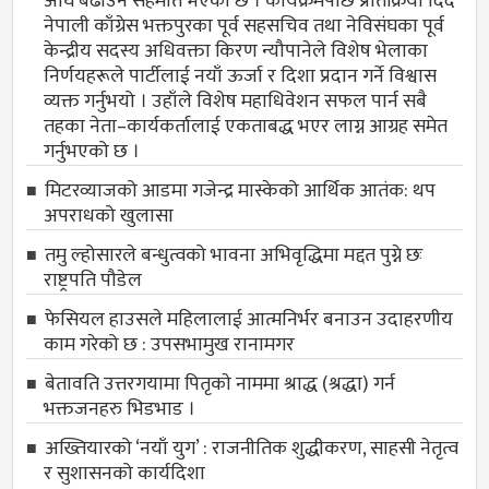
अघि बढाउने सहमति भएको छ । कार्यक्रमपछि प्रतिक्रिया दिँदै
नेपाली काँग्रेस भक्तपुरका पूर्व सहसचिव तथा नेविसंघका पूर्व
केन्द्रीय सदस्य अधिवक्ता किरण न्यौपानेले विशेष भेलाका
निर्णयहरूले पार्टीलाई नयाँ ऊर्जा र दिशा प्रदान गर्ने विश्वास
व्यक्त गर्नुभयो । उहाँले विशेष महाधिवेशन सफल पार्न सबै
तहका नेता–कार्यकर्तालाई एकताबद्ध भएर लाग्न आग्रह समेत
गर्नुभएको छ ।
मिटरव्याजको आडमा गजेन्द्र मास्केको आर्थिक आतंक: थप
अपराधको खुलासा
तमु ल्होसारले बन्धुत्वको भावना अभिवृद्धिमा मद्दत पुग्ने छः
राष्ट्रपति पौडेल
फेसियल हाउसले महिलालाई आत्मनिर्भर बनाउन उदाहरणीय
काम गरेको छ : उपसभामुख रानामगर
बेतावति उत्तरगयामा पितृकाे नाममा श्राद्ध (श्रद्धा) गर्न
भक्तजनहरु भिडभाड ।
अख्तियारको ‘नयाँ युग’ : राजनीतिक शुद्धीकरण, साहसी नेतृत्व
र सुशासनको कार्यदिशा