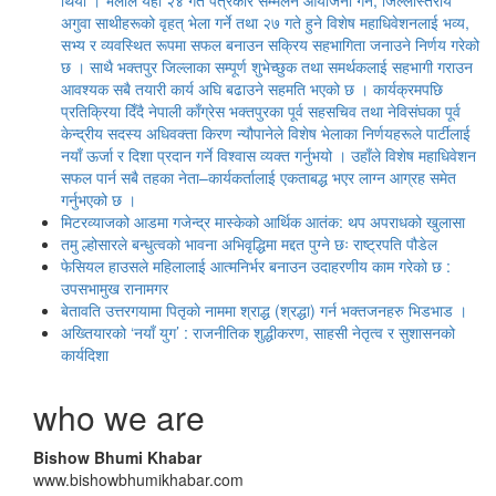
अगुवा साथीहरूको वृहत् भेला गर्ने तथा २७ गते हुने विशेष महाधिवेशनलाई भव्य,
सभ्य र व्यवस्थित रूपमा सफल बनाउन सक्रिय सहभागिता जनाउने निर्णय गरेको
छ । साथै भक्तपुर जिल्लाका सम्पूर्ण शुभेच्छुक तथा समर्थकलाई सहभागी गराउन
आवश्यक सबै तयारी कार्य अघि बढाउने सहमति भएको छ । कार्यक्रमपछि
प्रतिक्रिया दिँदै नेपाली काँग्रेस भक्तपुरका पूर्व सहसचिव तथा नेविसंघका पूर्व
केन्द्रीय सदस्य अधिवक्ता किरण न्यौपानेले विशेष भेलाका निर्णयहरूले पार्टीलाई
नयाँ ऊर्जा र दिशा प्रदान गर्ने विश्वास व्यक्त गर्नुभयो । उहाँले विशेष महाधिवेशन
सफल पार्न सबै तहका नेता–कार्यकर्तालाई एकताबद्ध भएर लाग्न आग्रह समेत
गर्नुभएको छ ।
मिटरव्याजको आडमा गजेन्द्र मास्केको आर्थिक आतंक: थप अपराधको खुलासा
तमु ल्होसारले बन्धुत्वको भावना अभिवृद्धिमा मद्दत पुग्ने छः राष्ट्रपति पौडेल
फेसियल हाउसले महिलालाई आत्मनिर्भर बनाउन उदाहरणीय काम गरेको छ :
उपसभामुख रानामगर
बेतावति उत्तरगयामा पितृकाे नाममा श्राद्ध (श्रद्धा) गर्न भक्तजनहरु भिडभाड ।
अख्तियारको ‘नयाँ युग’ : राजनीतिक शुद्धीकरण, साहसी नेतृत्व र सुशासनको
कार्यदिशा
who we are
Bishow Bhumi Khabar
www.bishowbhumikhabar.com