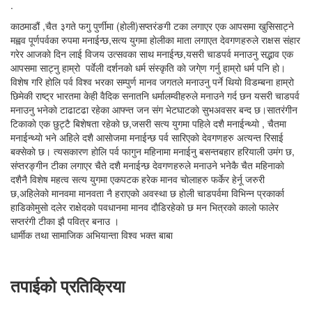
.
काठमाडौं ,चैत ३गते फगु पुर्णीमा (हाेली)सप्तरंङगी टका लगाएर एक आपसमा खुसिसाट्ने
मह्वव पूर्णपर्वका रुपमा मनाईन्छ,सत्य युगमा हाेलीका माता लगाएत देवगणहरुले राक्षस संहार
गरेर आजकाे दिन लाई विजय उत्सवका साथ मनाईन्छ,यसरी चाडपर्व मनाउनु सद्भाव एक
आपसमा साट्नु हाम्रो पर्वेली दर्शनकाे धर्म संस्कृति काे जगे्ण गर्नु हाम्रो धर्म पनि हाे।
विशेष गरि हाेलि पर्व विश्व भरका सम्पुर्ण मानव जगतले मनाउनु पर्ने थियाे विडम्बना हाम्रो
छिमेकी राष्ट्र भारतमा केही वैदिक सनातनि धर्मालम्वीहरुले मनाउने गर्द छन यसरी चाडपर्व
मनाउनु भनेकाे टाढाटढा रहेका आफ्न्त जन संग भेटघाटकाे सुभअवसर बन्द छ।सातरंगीन
टिकाकाे एक छुट्टै बिशेषता रहेकाे छ,जसरी सत्य युगमा पहिले दशै मनाईन्थ्याे , चैतमा
मनाईन्थ्याे भने अहिले दशै आसाेजमा मनाईन्छ पर्व सारिएकाे देवगणहरु अत्यन्त रिसाई
बक्सेकाे छ। त्यसकारण हाेलि पर्व फागुन महिनामा मनाईनु बसन्तबहार हरियाली उमंग छ,
संप्तरङ्गीन टीका लगाएर चैते दशै मनाईन्छ देवगणहरुले मनाउने भनेकै चैत महिनाकाे
दशैनै विशेष महत्व सत्य युगमा एकपटक हरेक मानव चाेलाहरु फर्केर हेर्नू जरुरी
छ,अहिलेकाे मानवमा मानवता नै हराएकाे अवस्था छ हाेली चाडपर्वमा विभिन्न प्रकार्का
हाडिकाेमुसाे दलेर राक्षेदकाे पवधानमा मानव दाैडिरहेकाे छ मन भित्रकाे कालाे फालेर
सप्तरंगी टीका झै पवित्र बनाउ ।
धार्मीक तथा सामाजिक अभियान्ता विश्व भक्त बाबा
तपाईको प्रतिक्रिया