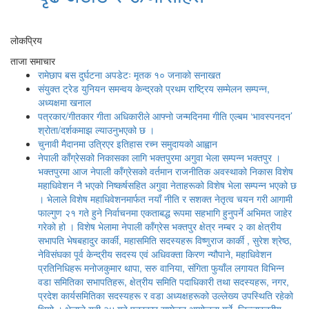
लोकप्रिय
ताजा समाचार
रामेछाप बस दुर्घटना अपडेटः मृतक १० जनाको सनाखत
संयुक्त ट्रेड युनियन समन्वय केन्द्रको प्रथम राष्ट्रिय सम्मेलन सम्पन्न,
अध्यक्षमा खनाल
पत्रकार/गीतकार गीता अधिकारीले आफ्नो जन्मदिनमा गीति एल्बम ‘भावस्पनदन’
श्रोता/दर्शकमाझ ल्याउनुभएको छ ।
चुनावी मैदानमा उत्रिएर इतिहास रच्न समुदायको आह्वान
नेपाली काँग्रेसको निकासका लागि भक्तपुरमा अगुवा भेला सम्पन्न भक्तपुर ।
भक्तपुरमा आज नेपाली काँग्रेसको वर्तमान राजनीतिक अवस्थाको निकास विशेष
महाधिवेशन नै भएको निष्कर्षसहित अगुवा नेताहरूको विशेष भेला सम्पन्न भएको छ
। भेलाले विशेष महाधिवेशनमार्फत नयाँ नीति र सशक्त नेतृत्व चयन गरी आगामी
फाल्गुण २१ गते हुने निर्वाचनमा एकताबद्ध रूपमा सहभागि हुनुपर्ने अभिमत जाहेर
गरेको हो । विशेष भेलामा नेपाली काँग्रेस भक्तपुर क्षेत्र नम्बर २ का क्षेत्रीय
सभापति भेषबहादुर कार्की, महासमिति सदस्यहरू विष्णुराज कार्की , सुरेश श्रेष्ठ,
नेविसंघका पूर्व केन्द्रीय सदस्य एवं अधिवक्ता किरण न्यौपाने, महाधिवेशन
प्रतिनिधिहरू मनोजकुमार थापा, सरु वानिया, संगिता फुयाँल लगायत विभिन्न
वडा समितिका सभापतिहरू, क्षेत्रीय समिति पदाधिकारी तथा सदस्यहरू, नगर,
प्रदेश कार्यसमितिका सदस्यहरू र वडा अध्यक्षहरूको उल्लेख्य उपस्थिति रहेको
थियो । भेलाले यही २४ गते पत्रकार सम्मेलन आयोजना गर्ने, जिल्लास्तरीय