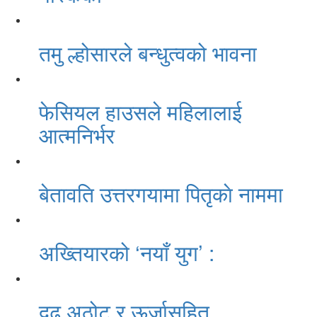
तमु ल्होसारले बन्धुत्वको भावना
फेसियल हाउसले महिलालाई
आत्मनिर्भर
बेतावति उत्तरगयामा पितृकाे नाममा
अख्तियारको ‘नयाँ युग’ :
दृढ अठोट र ऊर्जासहित