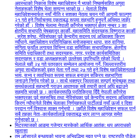
अवस्थाको निकास विशेष महाधिवेशन नै भएको निष्कर्षसहित अगुवा
नेताहरूको विशेष भेला सम्पन्न भएको छ । भेलाले विशेष
महाधिवेशनमार्फत नयाँ नीति र सशक्त नेतृत्व चयन गरी आगामी फाल्गुण
२१ गते हुने निर्वाचनमा एकताबद्ध रूपमा सहभागि हुनुपर्ने अभिमत जाहेर
गरेको हो । विशेष भेलामा नेपाली काँग्रेस भक्तपुर क्षेत्र नम्बर २ का
क्षेत्रीय सभापति भेषबहादुर कार्की, महासमिति सदस्यहरू विष्णुराज कार्की
, सुरेश श्रेष्ठ, नेविसंघका पूर्व केन्द्रीय सदस्य एवं अधिवक्ता किरण
न्यौपाने, महाधिवेशन प्रतिनिधिहरू मनोजकुमार थापा, सरु वानिया,
संगिता फुयाँल लगायत विभिन्न वडा समितिका सभापतिहरू, क्षेत्रीय
समिति पदाधिकारी तथा सदस्यहरू, नगर, प्रदेश कार्यसमितिका
सदस्यहरू र वडा अध्यक्षहरूको उल्लेख्य उपस्थिति रहेको थियो ।
भेलाले यही २४ गते पत्रकार सम्मेलन आयोजना गर्ने, जिल्लास्तरीय
अगुवा साथीहरूको वृहत् भेला गर्ने तथा २७ गते हुने विशेष महाधिवेशनलाई
भव्य, सभ्य र व्यवस्थित रूपमा सफल बनाउन सक्रिय सहभागिता
जनाउने निर्णय गरेको छ । साथै भक्तपुर जिल्लाका सम्पूर्ण शुभेच्छुक तथा
समर्थकलाई सहभागी गराउन आवश्यक सबै तयारी कार्य अघि बढाउने
सहमति भएको छ । कार्यक्रमपछि प्रतिक्रिया दिँदै नेपाली काँग्रेस
भक्तपुरका पूर्व सहसचिव तथा नेविसंघका पूर्व केन्द्रीय सदस्य अधिवक्ता
किरण न्यौपानेले विशेष भेलाका निर्णयहरूले पार्टीलाई नयाँ ऊर्जा र दिशा
प्रदान गर्ने विश्वास व्यक्त गर्नुभयो । उहाँले विशेष महाधिवेशन सफल पार्न
सबै तहका नेता–कार्यकर्तालाई एकताबद्ध भएर लाग्न आग्रह समेत
गर्नुभएको छ ।
मिटरव्याजको आडमा गजेन्द्र मास्केको आर्थिक आतंक: थप अपराधको
खुलासा
तमु ल्होसारले बन्धुत्वको भावना अभिवृद्धिमा मद्दत पुग्ने छः राष्ट्रपति पौडेल