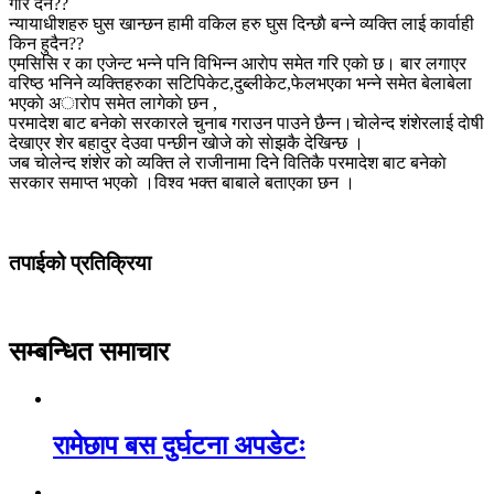
गरि दैन??
न्यायाधीशहरु घुस खान्छन हामी वकिल हरु घुस दिन्छाै बन्ने व्यक्ति लाई कार्वाही
किन हुदैन??
एमसिसि र का एजेन्ट भन्ने पनि विभिन्न आराेप समेत गरि एकाे छ। बार लगाएर
वरिष्ठ भनिने व्यक्तिहरुका सटिपिकेट,दुब्लीकेट,फेलभएका भन्ने समेत बेलाबेला
भएकाे अाराेप समेत लागेकाे छन ,
परमादेश बाट बनेकाे सरकारले चुनाब गराउन पाउने छैन्न।चाेलेन्द शंशेरलाई दाेषी
देखाएर शेर बहादुर देउवा पन्छीन खाेजे काे साेझकै देखिन्छ ।
जब चाेलेन्द शंशेर काे व्यक्ति ले राजीनामा दिने वितिकै परमादेश बाट बनेकाे
सरकार समाप्त भएकाे ।विश्व भक्त बाबाले बताएका छन ।
तपाईको प्रतिक्रिया
सम्बन्धित समाचार
रामेछाप बस दुर्घटना अपडेटः