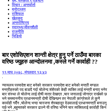
धर्म, संस्कृति र पहिचान
विचार / अन्तर्वार्ता
मनोरञ्जन
राशिफल
खेलकुद
अन्तर्राष्ट्रिय
स्वास्थ्य/जीवनशैली
राजनीति
भिडियो
बार एशाेसिएशन शान्ती क्षेत्र हुनु पर्ने ठाउँमा बारका
वरिष्ठ ज्युहरु आन्दाेलनमा ,कस्ले गर्ने कार्वाही ??
११ माघ २०७८, मंगलवार १३:४३
.
न्यायलय परमादेश बाट बनेकाे सरकार परमादेश बाट बनेकाे मन्त्री मण्डल
मन्त्रीहरुकाे पद बाडदै गर्दा चाेलेन्द शंशेरकाे केही व्यक्ति लाई मन्त्री बनाए भनेर
बार संस्था ले चाेलेन्द लाई दाेषी मात्र देखाएर ,चार जनालाई जाेगाएर राखेकाे छ
भने सममाननीय प्रधानमन्त्री दाेषी देखिन्छन तर नेपाली कांग्रेसले ले कुनै
कार्वाही गर्दैन ,चाेलेन्द भन्दा चारजना शेरबहादुर देउवालाई प्रधानमन्त्री बनाउनु
पर्छ भने ,बहुमतको सरकार ढाल्ने यी वरिष्ठ भनिने चार व्यक्तिलाई कार्वाही किन