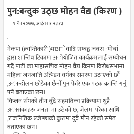
पुन:बन्दुक उठ्छ माेहन वैद्य (किरण )
१ चैत्र २०७७, आईतवार २३:१३
.
नेकपा (क्रान्तिकारी )माआेवादि सम्बद्व जबस -माेर्चा
द्वारा शान्तिवाटिकामा अाेयाेजित कार्यक्रमलाई सम्बाेधन
गर्दै पार्टी का माहासचिव माेहन वैद्य किरण विराेधसभामा
महिला जनजाति उत्पिडन वर्गका समस्या उठाएकाे छाैं
,अान्दाेलन छाेडेका छैनाैं पुन फेरि एक पटक क्रान्ति गर्नु
पर्ने बताएका छन।
विप्लव सँगकाे तीन बुँदे सहमतिका प्रक्रियामा थुप्रै
अासंकाहरु जनता मा उठेकाे छ, जेलमा परेका साथि
,राजनितिक एजेण्डाकाे कुरामा दुवै माैन रहेकाे समेत
बताएका छन।