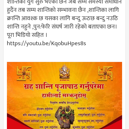
शान्तिकाे युग सुरु भएकाे छैन जब सम्म समस्या समाधान
हुदैंन तब सम्म शान्तिकाे सम्भावना छैन ,शान्तिका लागि
क्रान्ति आवश्क छ यसका लागि बन्दु ऊठछ बन्दु नउठि
शान्ति नहुने ,पुन:फेरि संघर्ष जारी रहेकाे बताएका छन।
पूरा भिडियाे सहित ।
https://youtu.be/KqobuHpes8s