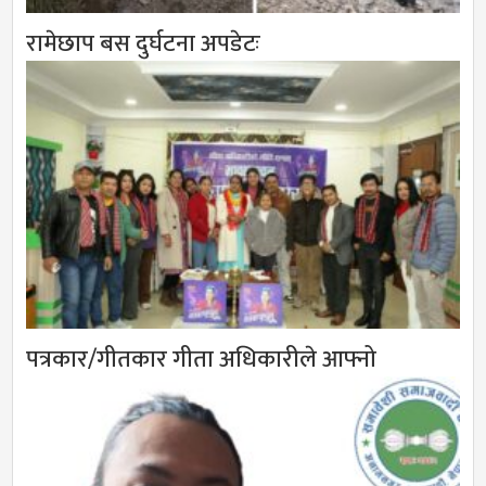
रामेछाप बस दुर्घटना अपडेटः
पत्रकार/गीतकार गीता अधिकारीले आफ्नो