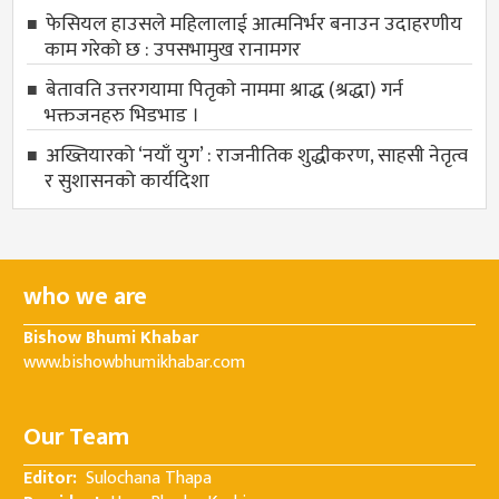
फेसियल हाउसले महिलालाई आत्मनिर्भर बनाउन उदाहरणीय
काम गरेको छ : उपसभामुख रानामगर
बेतावति उत्तरगयामा पितृकाे नाममा श्राद्ध (श्रद्धा) गर्न
भक्तजनहरु भिडभाड ।
अख्तियारको ‘नयाँ युग’ : राजनीतिक शुद्धीकरण, साहसी नेतृत्व
र सुशासनको कार्यदिशा
who we are
Bishow Bhumi Khabar
www.bishowbhumikhabar.com
Our Team
Editor:
Sulochana Thapa