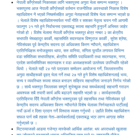
नेपाली काँग्रेसको निकासका लागि भक्तपुरमा अगुवा भेला सम्पन्न भक्तपुर ।
भक्तपुरमा आज नेपाली काँग्रेसको वर्तमान राजनीतिक अवस्थाको निकास विशेष
महाधिवेशन नै भएको निष्कर्षसहित अगुवा नेताहरूको विशेष भेला सम्पन्न भएको छ
। भेलाले विशेष महाधिवेशनमार्फत नयाँ नीति र सशक्त नेतृत्व चयन गरी आगामी
फाल्गुण २१ गते हुने निर्वाचनमा एकताबद्ध रूपमा सहभागि हुनुपर्ने अभिमत जाहेर
गरेको हो । विशेष भेलामा नेपाली काँग्रेस भक्तपुर क्षेत्र नम्बर २ का क्षेत्रीय
सभापति भेषबहादुर कार्की, महासमिति सदस्यहरू विष्णुराज कार्की , सुरेश श्रेष्ठ,
नेविसंघका पूर्व केन्द्रीय सदस्य एवं अधिवक्ता किरण न्यौपाने, महाधिवेशन
प्रतिनिधिहरू मनोजकुमार थापा, सरु वानिया, संगिता फुयाँल लगायत विभिन्न
वडा समितिका सभापतिहरू, क्षेत्रीय समिति पदाधिकारी तथा सदस्यहरू, नगर,
प्रदेश कार्यसमितिका सदस्यहरू र वडा अध्यक्षहरूको उल्लेख्य उपस्थिति रहेको
थियो । भेलाले यही २४ गते पत्रकार सम्मेलन आयोजना गर्ने, जिल्लास्तरीय
अगुवा साथीहरूको वृहत् भेला गर्ने तथा २७ गते हुने विशेष महाधिवेशनलाई भव्य,
सभ्य र व्यवस्थित रूपमा सफल बनाउन सक्रिय सहभागिता जनाउने निर्णय गरेको
छ । साथै भक्तपुर जिल्लाका सम्पूर्ण शुभेच्छुक तथा समर्थकलाई सहभागी गराउन
आवश्यक सबै तयारी कार्य अघि बढाउने सहमति भएको छ । कार्यक्रमपछि
प्रतिक्रिया दिँदै नेपाली काँग्रेस भक्तपुरका पूर्व सहसचिव तथा नेविसंघका पूर्व
केन्द्रीय सदस्य अधिवक्ता किरण न्यौपानेले विशेष भेलाका निर्णयहरूले पार्टीलाई
नयाँ ऊर्जा र दिशा प्रदान गर्ने विश्वास व्यक्त गर्नुभयो । उहाँले विशेष महाधिवेशन
सफल पार्न सबै तहका नेता–कार्यकर्तालाई एकताबद्ध भएर लाग्न आग्रह समेत
गर्नुभएको छ ।
मिटरव्याजको आडमा गजेन्द्र मास्केको आर्थिक आतंक: थप अपराधको खुलासा
तमु ल्होसारले बन्धुत्वको भावना अभिवृद्धिमा मद्दत पुग्ने छः राष्ट्रपति पौडेल