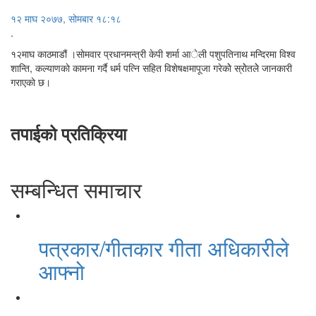
१२ माघ २०७७, सोमबार १८:१८
.
१२माघ काठमाडौं ।साेमवार प्रधानमन्त्री केपी शर्मा आेली पशुपतिनाथ मन्दिरमा विश्व
शान्ति, कल्याणकाे कामना गर्दै धर्म पत्नि सहित विशेषक्षमापूजा गरेकाेे स्राेेतलेे जानकारी
गराएकाे छ।
तपाईको प्रतिक्रिया
सम्बन्धित समाचार
पत्रकार/गीतकार गीता अधिकारीले
आफ्नो