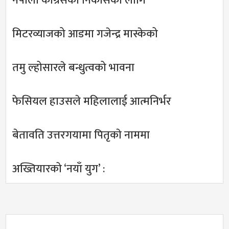
नेपाली काँग्रेसको निकासका लागि
मिटरव्याजको आडमा गजेन्द्र मास्केको
तमु ल्होसारले बन्धुत्वको भावना
फेसियल हाउसले महिलालाई आत्मनिर्भर
बेतावति उत्तरगयामा पितृकाे नाममा
अख्तियारको ‘नयाँ युग’ :