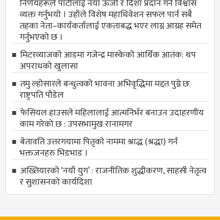
निर्णयहरूले पार्टीलाई नयाँ ऊर्जा र दिशा प्रदान गर्ने विश्वास
व्यक्त गर्नुभयो । उहाँले विशेष महाधिवेशन सफल पार्न सबै
तहका नेता–कार्यकर्तालाई एकताबद्ध भएर लाग्न आग्रह समेत
गर्नुभएको छ ।
मिटरव्याजको आडमा गजेन्द्र मास्केको आर्थिक आतंक: थप
अपराधको खुलासा
तमु ल्होसारले बन्धुत्वको भावना अभिवृद्धिमा मद्दत पुग्ने छः
राष्ट्रपति पौडेल
फेसियल हाउसले महिलालाई आत्मनिर्भर बनाउन उदाहरणीय
काम गरेको छ : उपसभामुख रानामगर
बेतावति उत्तरगयामा पितृकाे नाममा श्राद्ध (श्रद्धा) गर्न
भक्तजनहरु भिडभाड ।
अख्तियारको ‘नयाँ युग’ : राजनीतिक शुद्धीकरण, साहसी नेतृत्व
र सुशासनको कार्यदिशा