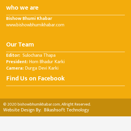
who we are
Bishow Bhumi Khabar
www.bishowbhumikhabar.com
Our Team
Editor:
Sulochana Thapa
President:
Hom Bhadur Karki
Camera:
Durga Devi Karki
Find Us on Facebook
© 2020 bishowbhumikhabar.com, Allright Reserved.
Website Design By:
Bikashsoft Technology