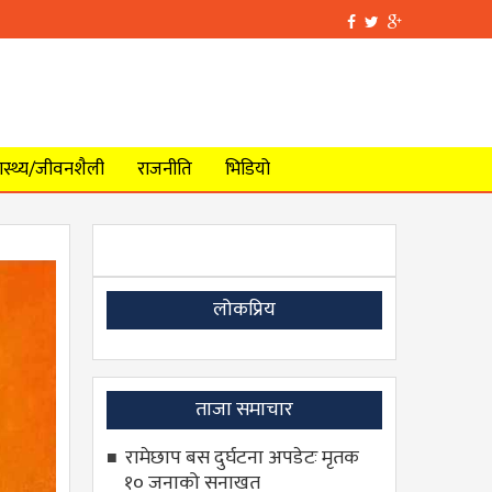
वास्थ्य/जीवनशैली
राजनीति
भिडियो
लोकप्रिय
ताजा समाचार
रामेछाप बस दुर्घटना अपडेटः मृतक
१० जनाको सनाखत