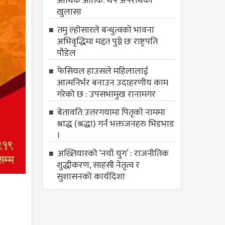
आर्थिक आतंक: थप अपराधको
खुलासा
तमु ल्होसारले बन्धुत्वको भावना
अभिवृद्धिमा मद्दत पुग्ने छः राष्ट्रपति
पौडेल
फेसियल हाउसले महिलालाई
आत्मनिर्भर बनाउन उदाहरणीय काम
गरेको छ : उपसभामुख रानामगर
बेतावति उत्तरगयामा पितृकाे नाममा
श्राद्ध (श्रद्धा) गर्न भक्तजनहरु भिडभाड
।
अख्तियारको ‘नयाँ युग’ : राजनीतिक
शुद्धीकरण, साहसी नेतृत्व र
सुशासनको कार्यदिशा