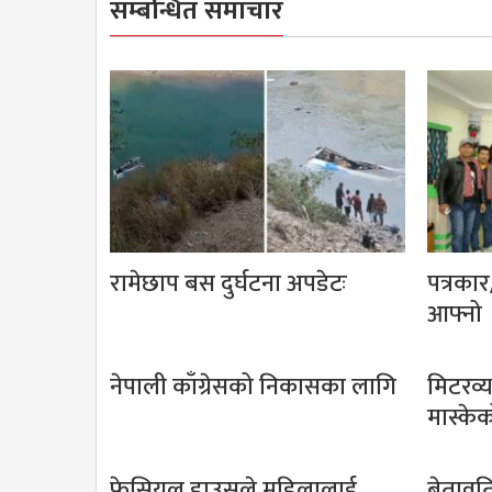
सम्बन्धित समाचार
रामेछाप बस दुर्घटना अपडेटः
पत्रका
आफ्नो
नेपाली काँग्रेसको निकासका लागि
मिटरव्
मास्के
फेसियल हाउसले महिलालाई
बेतावति