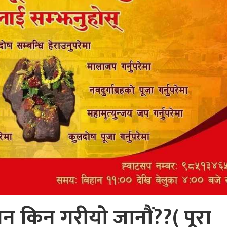
न किन गरीयाे जानाैं??( पूरा