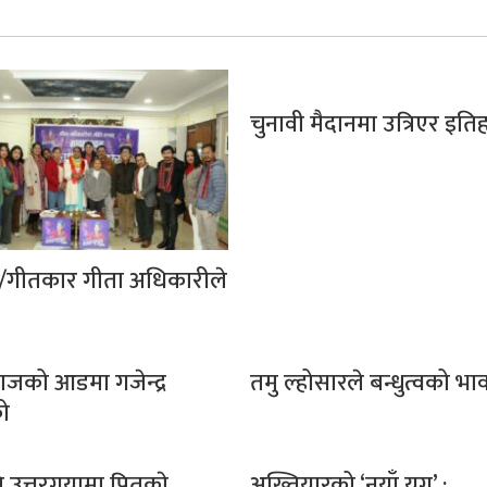
चुनावी मैदानमा उत्रिएर इति
र/गीतकार गीता अधिकारीले
याजको आडमा गजेन्द्र
तमु ल्होसारले बन्धुत्वको भा
को
 उत्तरगयामा पितृकाे
अख्तियारको ‘नयाँ युग’ :