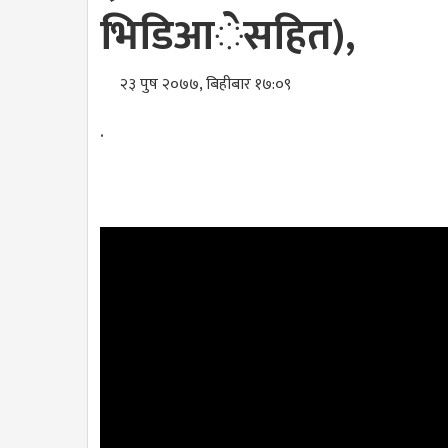
भिडिआेसहित),
२३ पुष २०७७, बिहीबार १७:०९
.