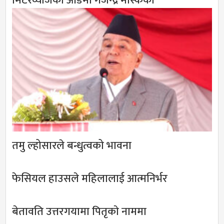
मिटरव्याजको आडमा गजेन्द्र मास्केको
तमु ल्होसारले बन्धुत्वको भावना
फेसियल हाउसले महिलालाई आत्मनिर्भर
बेतावति उत्तरगयामा पितृकाे नाममा