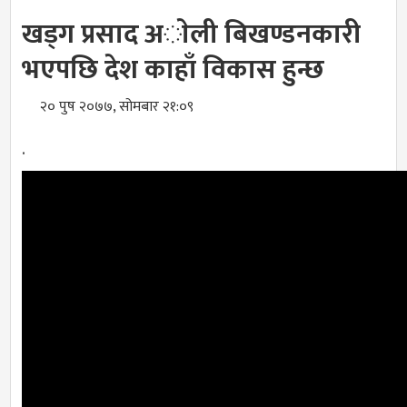
खड्ग प्रसाद अाेली बिखण्डनकारी
भएपछि देश काहाँ विकास हुन्छ
२० पुष २०७७, सोमबार २१:०९
.