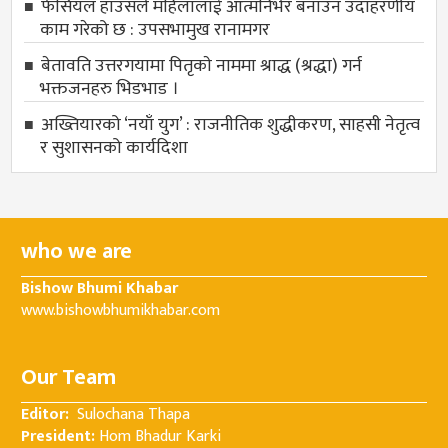
फेसियल हाउसले महिलालाई आत्मनिर्भर बनाउन उदाहरणीय
काम गरेको छ : उपसभामुख रानामगर
बेतावति उत्तरगयामा पितृकाे नाममा श्राद्ध (श्रद्धा) गर्न
भक्तजनहरु भिडभाड ।
अख्तियारको ‘नयाँ युग’ : राजनीतिक शुद्धीकरण, साहसी नेतृत्व
र सुशासनको कार्यदिशा
who we are
Bishow Bhumi Khabar
www.bishowbhumikhabar.com
Our Team
Editor:
Sulochana Thapa
President:
Hom Bhadur Karki