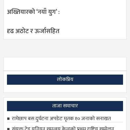
अख्तियारको ‘नयाँ युग’ :
दृढ अठोट र ऊर्जासहित
लोकप्रिय
ताजा समाचार
रामेछाप बस दुर्घटना अपडेटः मृतक १० जनाको सनाखत
संयुक्त ट्रेड युनियन समन्वय केन्द्रको प्रथम राष्ट्रिय सम्मेलन