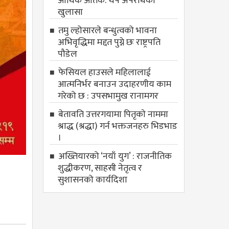
आर्थिक आतंक: थप अपराधको
खुलासा
तमु ल्होसारले बन्धुत्वको भावना
अभिवृद्धिमा मद्दत पुग्ने छः राष्ट्रपति
पौडेल
फेसियल हाउसले महिलालाई
आत्मनिर्भर बनाउन उदाहरणीय काम
गरेको छ : उपसभामुख रानामगर
बेतावति उत्तरगयामा पितृकाे नाममा
श्राद्ध (श्रद्धा) गर्न भक्तजनहरु भिडभाड
।
अख्तियारको ‘नयाँ युग’ : राजनीतिक
शुद्धीकरण, साहसी नेतृत्व र
सुशासनको कार्यदिशा