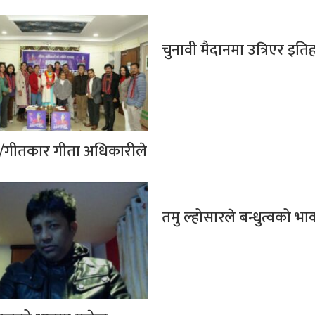
चुनावी मैदानमा उत्रिएर इति
र/गीतकार गीता अधिकारीले
तमु ल्होसारले बन्धुत्वको भा