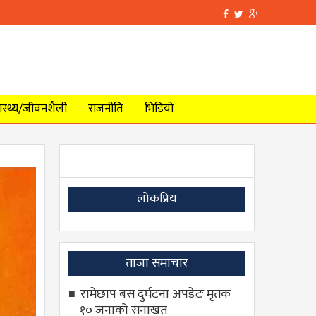
वास्थ्य/जीवनशैली
राजनीति
भिडियो
लोकप्रिय
ताजा समाचार
रामेछाप बस दुर्घटना अपडेटः मृतक
१० जनाको सनाखत