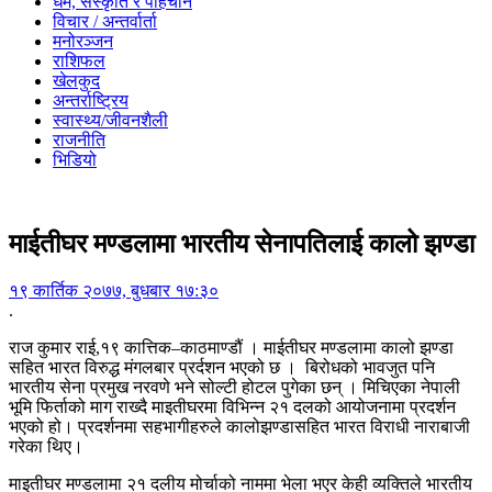
धर्म, संस्कृति र पहिचान
विचार / अन्तर्वार्ता
मनोरञ्जन
राशिफल
खेलकुद
अन्तर्राष्ट्रिय
स्वास्थ्य/जीवनशैली
राजनीति
भिडियो
माईतीघर मण्डलामा भारतीय सेनापतिलाई कालो झण्डा
१९ कार्तिक २०७७, बुधबार १७:३०
.
राज कुमार राई,१९ कात्तिक–काठमाण्डौं । माईतीघर मण्डलामा कालो झण्डा
सहित भारत विरुद्ध मंगलबार प्रर्दशन भएको छ । बिरोधको भावजुत पनि
भारतीय सेना प्रमुख नरवणे भने सोल्टी होटल पुगेका छन् । मिचिएका नेपाली
भूमि फिर्ताको माग राख्दै माइतीघरमा विभिन्न २१ दलको आयोजनामा प्रदर्शन
भएको हो। प्रदर्शनमा सहभागीहरुले कालोझण्डासहित भारत विराधी नाराबाजी
गरेका थिए।
माइतीघर मण्डलामा २१ दलीय मोर्चाको नाममा भेला भएर केही व्यक्तिले भारतीय