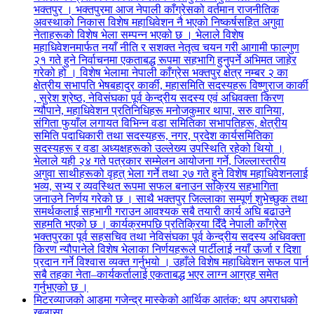
भक्तपुर । भक्तपुरमा आज नेपाली काँग्रेसको वर्तमान राजनीतिक
अवस्थाको निकास विशेष महाधिवेशन नै भएको निष्कर्षसहित अगुवा
नेताहरूको विशेष भेला सम्पन्न भएको छ । भेलाले विशेष
महाधिवेशनमार्फत नयाँ नीति र सशक्त नेतृत्व चयन गरी आगामी फाल्गुण
२१ गते हुने निर्वाचनमा एकताबद्ध रूपमा सहभागि हुनुपर्ने अभिमत जाहेर
गरेको हो । विशेष भेलामा नेपाली काँग्रेस भक्तपुर क्षेत्र नम्बर २ का
क्षेत्रीय सभापति भेषबहादुर कार्की, महासमिति सदस्यहरू विष्णुराज कार्की
, सुरेश श्रेष्ठ, नेविसंघका पूर्व केन्द्रीय सदस्य एवं अधिवक्ता किरण
न्यौपाने, महाधिवेशन प्रतिनिधिहरू मनोजकुमार थापा, सरु वानिया,
संगिता फुयाँल लगायत विभिन्न वडा समितिका सभापतिहरू, क्षेत्रीय
समिति पदाधिकारी तथा सदस्यहरू, नगर, प्रदेश कार्यसमितिका
सदस्यहरू र वडा अध्यक्षहरूको उल्लेख्य उपस्थिति रहेको थियो ।
भेलाले यही २४ गते पत्रकार सम्मेलन आयोजना गर्ने, जिल्लास्तरीय
अगुवा साथीहरूको वृहत् भेला गर्ने तथा २७ गते हुने विशेष महाधिवेशनलाई
भव्य, सभ्य र व्यवस्थित रूपमा सफल बनाउन सक्रिय सहभागिता
जनाउने निर्णय गरेको छ । साथै भक्तपुर जिल्लाका सम्पूर्ण शुभेच्छुक तथा
समर्थकलाई सहभागी गराउन आवश्यक सबै तयारी कार्य अघि बढाउने
सहमति भएको छ । कार्यक्रमपछि प्रतिक्रिया दिँदै नेपाली काँग्रेस
भक्तपुरका पूर्व सहसचिव तथा नेविसंघका पूर्व केन्द्रीय सदस्य अधिवक्ता
किरण न्यौपानेले विशेष भेलाका निर्णयहरूले पार्टीलाई नयाँ ऊर्जा र दिशा
प्रदान गर्ने विश्वास व्यक्त गर्नुभयो । उहाँले विशेष महाधिवेशन सफल पार्न
सबै तहका नेता–कार्यकर्तालाई एकताबद्ध भएर लाग्न आग्रह समेत
गर्नुभएको छ ।
मिटरव्याजको आडमा गजेन्द्र मास्केको आर्थिक आतंक: थप अपराधको
खुलासा