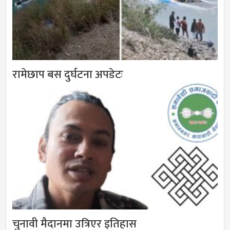
रामेछाप बस दुर्घटना अपडेटः
चुनावी मैदानमा उत्रिएर इतिहास