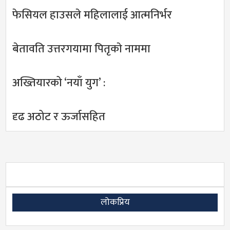
फेसियल हाउसले महिलालाई आत्मनिर्भर
बेतावति उत्तरगयामा पितृकाे नाममा
अख्तियारको ‘नयाँ युग’ :
दृढ अठोट र ऊर्जासहित
लोकप्रिय