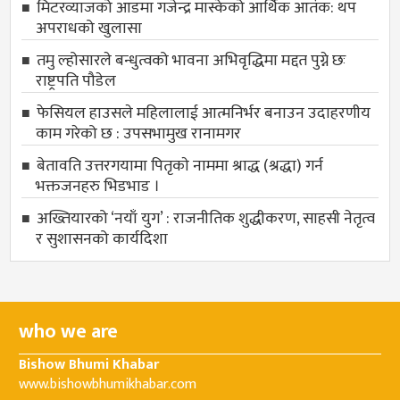
मिटरव्याजको आडमा गजेन्द्र मास्केको आर्थिक आतंक: थप
अपराधको खुलासा
तमु ल्होसारले बन्धुत्वको भावना अभिवृद्धिमा मद्दत पुग्ने छः
राष्ट्रपति पौडेल
फेसियल हाउसले महिलालाई आत्मनिर्भर बनाउन उदाहरणीय
काम गरेको छ : उपसभामुख रानामगर
बेतावति उत्तरगयामा पितृकाे नाममा श्राद्ध (श्रद्धा) गर्न
भक्तजनहरु भिडभाड ।
अख्तियारको ‘नयाँ युग’ : राजनीतिक शुद्धीकरण, साहसी नेतृत्व
र सुशासनको कार्यदिशा
who we are
Bishow Bhumi Khabar
www.bishowbhumikhabar.com